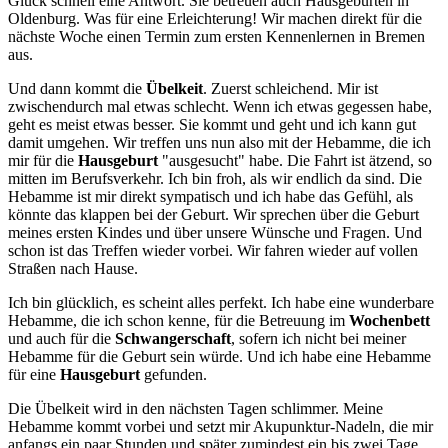
Glück schnell eine Antwort. Sie betreuen auch Hausgeburten in
Oldenburg. Was für eine Erleichterung! Wir machen direkt für die
nächste Woche einen Termin zum ersten Kennenlernen in Bremen
aus.
Und dann kommt die
Übelkeit
. Zuerst schleichend. Mir ist
zwischendurch mal etwas schlecht. Wenn ich etwas gegessen habe,
geht es meist etwas besser. Sie kommt und geht und ich kann gut
damit umgehen. Wir treffen uns nun also mit der Hebamme, die ich
mir für die
Hausgeburt
"ausgesucht" habe. Die Fahrt ist ätzend, so
mitten im Berufsverkehr. Ich bin froh, als wir endlich da sind. Die
Hebamme ist mir direkt sympatisch und ich habe das Gefühl, als
könnte das klappen bei der Geburt. Wir sprechen über die Geburt
meines ersten Kindes und über unsere Wünsche und Fragen. Und
schon ist das Treffen wieder vorbei. Wir fahren wieder auf vollen
Straßen nach Hause.
Ich bin glücklich, es scheint alles perfekt. Ich habe eine wunderbare
Hebamme, die ich schon kenne, für die Betreuung im
Wochenbett
und auch für die
Schwangerschaft
, sofern ich nicht bei meiner
Hebamme für die Geburt sein würde. Und ich habe eine Hebamme
für eine
Hausgeburt
gefunden.
Die Übelkeit wird in den nächsten Tagen schlimmer. Meine
Hebamme kommt vorbei und setzt mir Akupunktur-Nadeln, die mir
anfangs ein paar Stunden und später zumindest ein bis zwei Tage