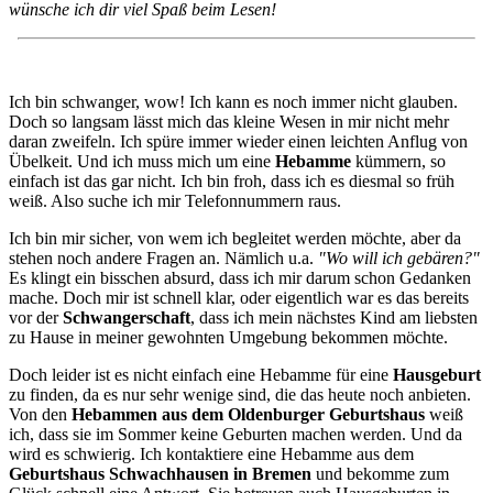
wünsche ich dir viel Spaß beim Lesen!
Ich bin schwanger, wow! Ich kann es noch immer nicht glauben.
Doch so langsam lässt mich das kleine Wesen in mir nicht mehr
daran zweifeln. Ich spüre immer wieder einen leichten Anflug von
Übelkeit. Und ich muss mich um eine
Hebamme
kümmern, so
einfach ist das gar nicht. Ich bin froh, dass ich es diesmal so früh
weiß. Also suche ich mir Telefonnummern raus.
Ich bin mir sicher, von wem ich begleitet werden möchte, aber da
stehen noch andere Fragen an. Nämlich u.a.
"Wo will ich gebären?"
Es klingt ein bisschen absurd, dass ich mir darum schon Gedanken
mache. Doch mir ist schnell klar, oder eigentlich war es das bereits
vor der
Schwangerschaft
, dass ich mein nächstes Kind am liebsten
zu Hause in meiner gewohnten Umgebung bekommen möchte.
Doch leider ist es nicht einfach eine Hebamme für eine
Hausgeburt
zu finden, da es nur sehr wenige sind, die das heute noch anbieten.
Von den
Hebammen aus dem Oldenburger Geburtshaus
weiß
ich, dass sie im Sommer keine Geburten machen werden. Und da
wird es schwierig. Ich kontaktiere eine Hebamme aus dem
Geburtshaus Schwachhausen in Bremen
und bekomme zum