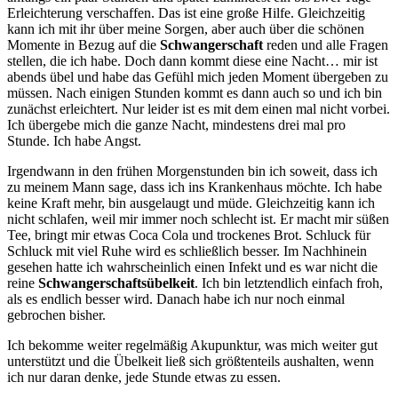
Erleichterung verschaffen. Das ist eine große Hilfe. Gleichzeitig
kann ich mit ihr über meine Sorgen, aber auch über die schönen
Momente in Bezug auf die
Schwangerschaft
reden und alle Fragen
stellen, die ich habe. Doch dann kommt diese eine Nacht… mir ist
abends übel und habe das Gefühl mich jeden Moment übergeben zu
müssen. Nach einigen Stunden kommt es dann auch so und ich bin
zunächst erleichtert. Nur leider ist es mit dem einen mal nicht vorbei.
Ich übergebe mich die ganze Nacht, mindestens drei mal pro
Stunde. Ich habe Angst.
Irgendwann in den frühen Morgenstunden bin ich soweit, dass ich
zu meinem Mann sage, dass ich ins Krankenhaus möchte. Ich habe
keine Kraft mehr, bin ausgelaugt und müde. Gleichzeitig kann ich
nicht schlafen, weil mir immer noch schlecht ist. Er macht mir süßen
Tee, bringt mir etwas Coca Cola und trockenes Brot. Schluck für
Schluck mit viel Ruhe wird es schließlich besser. Im Nachhinein
gesehen hatte ich wahrscheinlich einen Infekt und es war nicht die
reine
Schwangerschaftsübelkeit
. Ich bin letztendlich einfach froh,
als es endlich besser wird. Danach habe ich nur noch einmal
gebrochen bisher.
Ich bekomme weiter regelmäßig Akupunktur, was mich weiter gut
unterstützt und die Übelkeit ließ sich größtenteils aushalten, wenn
ich nur daran denke, jede Stunde etwas zu essen.