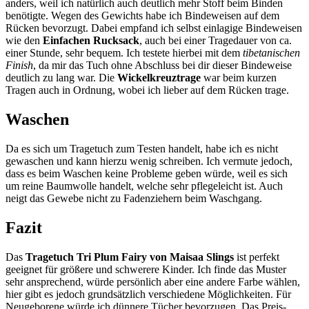
anders, weil ich natürlich auch deutlich mehr Stoff beim Binden
benötigte. Wegen des Gewichts habe ich Bindeweisen auf dem
Rücken bevorzugt. Dabei empfand ich selbst einlagige Bindeweisen
wie den
Einfachen Rucksack
, auch bei einer Tragedauer von ca.
einer Stunde, sehr bequem. Ich testete hierbei mit dem
tibetanischen
Finish
, da mir das Tuch ohne Abschluss bei dir dieser Bindeweise
deutlich zu lang war. Die
Wickelkreuztrage
war beim kurzen
Tragen auch in Ordnung, wobei ich lieber auf dem Rücken trage.
Waschen
Da es sich um Tragetuch zum Testen handelt, habe ich es nicht
gewaschen und kann hierzu wenig schreiben. Ich vermute jedoch,
dass es beim Waschen keine Probleme geben würde, weil es sich
um reine Baumwolle handelt, welche sehr pflegeleicht ist. Auch
neigt das Gewebe nicht zu Fadenziehern beim Waschgang.
Fazit
Das
Tragetuch Tri Plum Fairy von Maisaa Slings
ist perfekt
geeignet für größere und schwerere Kinder. Ich finde das Muster
sehr ansprechend, würde persönlich aber eine andere Farbe wählen,
hier gibt es jedoch grundsätzlich verschiedene Möglichkeiten. Für
Neugeborene würde ich dünnere Tücher bevorzugen. Das Preis-