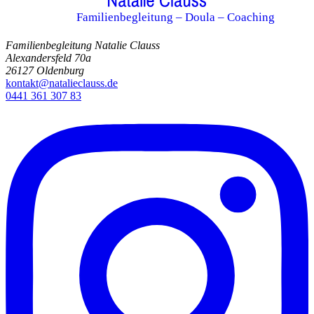
Familienbegleitung – Doula – Coaching
Familienbegleitung Natalie Clauss
Alexandersfeld 70a
26127 Oldenburg
kontakt@natalieclauss.de
0441 361 307 83