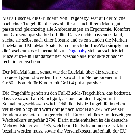
Maria Lüscher, die Gründerin von Tragebaby, war auf der Suche
nach einer Tragehilfe, die sowohl ihr als auch ihrem Mann gut
passte und gleichzeitig alle Anforderungen an Ergonomie, Komfort
und Größenanpassbarkeit erfüllte. Da sie nichts passendes fand,
suchte sie selbst nach einer Lösung und es entstanden die Marken
LueMai und MilaMai. Später kamen noch die
LueMai simply
und
die Taschenmarke
Luema
hinzu.
Tragebaby
stellt ausschließlich
Einzelstücke in Handarbeit her, weshalb alle Produkte zunächst
recht teuer erscheinen.
Der MilaMai kann, genau wie der LueMai, über die gesamte
Tragezeit genutzt werden. Er ist sowohl für Neugeborenen mit
Gr.50, als auch für Kinder mit Gr.104 gut anpassbar.
Die Tragehilfe gehört zu den Full-Buckle-Tragehilfen, das bedeutet,
dass sie sowohl am Bauchgurt, als auch an den Trägern mit
Schnallen geschlossen wird. Erhältlich ist die Tragehilfe im oben
verlinkten Shop und wird dort je nach Model ab 295 Schweizer
Franken angeboten. Umgerechnet in Euro sind dies zum derzeitigen
Wechselkurs ungefähr 270€. Darin nicht enthalten ist die deutsche
Mehrwertsteuer von 19%, welche in Deutschland noch zusätzlich
bezahlt werden muss, sowie die Versandkosten außerhalb der EU.