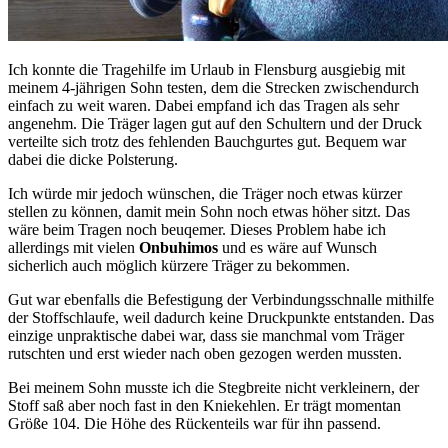
Ich konnte die Tragehilfe im Urlaub in Flensburg ausgiebig mit
meinem 4-jährigen Sohn testen, dem die Strecken zwischendurch
einfach zu weit waren. Dabei empfand ich das Tragen als sehr
angenehm. Die Träger lagen gut auf den Schultern und der Druck
verteilte sich trotz des fehlenden Bauchgurtes gut. Bequem war
dabei die dicke Polsterung.
Ich würde mir jedoch wünschen, die Träger noch etwas kürzer
stellen zu können, damit mein Sohn noch etwas höher sitzt. Das
wäre beim Tragen noch beuqemer. Dieses Problem habe ich
allerdings mit vielen
Onbuhimos
und es wäre auf Wunsch
sicherlich auch möglich kürzere Träger zu bekommen.
Gut war ebenfalls die Befestigung der Verbindungsschnalle mithilfe
der Stoffschlaufe, weil dadurch keine Druckpunkte entstanden. Das
einzige unpraktische dabei war, dass sie manchmal vom Träger
rutschten und erst wieder nach oben gezogen werden mussten.
Bei meinem Sohn musste ich die Stegbreite nicht verkleinern, der
Stoff saß aber noch fast in den Kniekehlen. Er trägt momentan
Größe 104. Die Höhe des Rückenteils war für ihn passend.