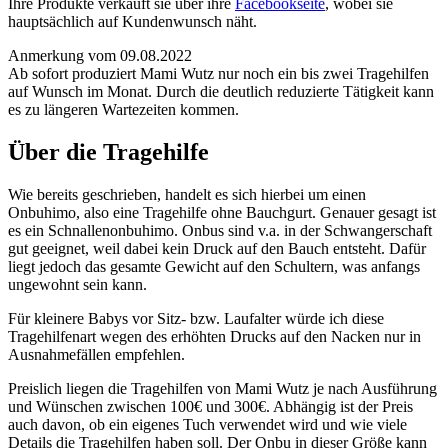
Ihre Produkte verkauft sie über ihre
Facebookseite
, wobei sie
hauptsächlich auf Kundenwunsch näht.
Anmerkung vom 09.08.2022
Ab sofort produziert Mami Wutz nur noch ein bis zwei Tragehilfen
auf Wunsch im Monat. Durch die deutlich reduzierte Tätigkeit kann
es zu längeren Wartezeiten kommen.
Über die Tragehilfe
Wie bereits geschrieben, handelt es sich hierbei um einen
Onbuhimo, also eine Tragehilfe ohne Bauchgurt. Genauer gesagt ist
es ein Schnallenonbuhimo. Onbus sind v.a. in der Schwangerschaft
gut geeignet, weil dabei kein Druck auf den Bauch entsteht. Dafür
liegt jedoch das gesamte Gewicht auf den Schultern, was anfangs
ungewohnt sein kann.
Für kleinere Babys vor Sitz- bzw. Laufalter würde ich diese
Tragehilfenart wegen des erhöhten Drucks auf den Nacken nur in
Ausnahmefällen empfehlen.
Preislich liegen die Tragehilfen von Mami Wutz je nach Ausführung
und Wünschen zwischen 100€ und 300€. Abhängig ist der Preis
auch davon, ob ein eigenes Tuch verwendet wird und wie viele
Details die Tragehilfen haben soll. Der Onbu in dieser Größe kann