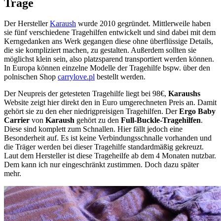
Trage
Der Hersteller
Karaush
wurde 2010 gegründet. Mittlerweile haben
sie fünf verschiedene Tragehilfen entwickelt und sind dabei mit dem
Kerngedanken ans Werk gegangen diese ohne überflüssige Details,
die sie kompliziert machen, zu gestalten. Außerdem sollten sie
möglichst klein sein, also platzsparend transportiert werden können.
In Europa können einzelne Modelle der Tragehilfe bspw. über den
polnischen Shop
carrylove.pl
bestellt werden.
Der Neupreis der getesteten Tragehilfe liegt bei 98€,
Karaushs
Website zeigt hier direkt den in Euro umgerechneten Preis an. Damit
gehört sie zu den eher niedrigpreisigen Tragehilfen. Der
Ergo Baby
Carrier
von
Karaush
gehört zu den
Full-Buckle-Tragehilfen
.
Diese sind komplett zum Schnallen. Hier fällt jedoch eine
Besonderheit auf. Es ist keine Verbindungsschnalle vorhanden und
die Träger werden bei dieser Tragehilfe standardmäßig gekreuzt.
Laut dem Hersteller ist diese Trageheilfe ab dem 4 Monaten nutzbar.
Dem kann ich nur eingeschränkt zustimmen. Doch dazu später
mehr.