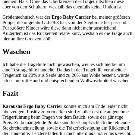
meinem Hals. Ohne das Überkreuzen der Träger rutschten diese
aber von den Schultern, weshalb das ebenfalls keine Option ist.
Größentechnisch war der
Ergo Baby Carrier
bei meiner größeren
Puppe, die ungefähr Gr.62/68 hat, von der Stegbreite her passend.
Für größere Kinder wäre diese dann nicht mehr ausreichend.
Außerdem ist das Rückenteil relativ kurz, weshalb es die Trage auch
hier an ihre Grenzen stößt.
Waschen
Ich habe die Tragehilfe nicht gewaschen, weil es sich hierbei um
eine Testtragehilfe handelte. Da das in der Tragehilfe verarbeitete
Tragetuch zu 20% aus Seide und zu 20% aus Wolle besteht, würde
ich es nur mit Hand und entsprechenden Wollwaschmittel waschen.
Fazit
Karaushs Ergo Baby Carrier
konnte mich am Ende leider nicht
überzeugen. Positiv zu vermerken sind zu aller erst die angenehme
Trägerführung beim Tragen vor dem Bauch, sowie der günstige
Preis. Zu bemängelnde Punkte sind hier hauptsächlich die fehlende
Stegbreiteneinstellung, sowie die Trägerbefestigung am Rückenteil
der Tragehilfe. Letztere fallen für mich allerdings höher ins gewicht.