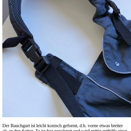
Der Bauchgurt ist leicht konisch geformt, d.h. vorne etwas breiter
als an den Seiten. Er ist fest gepolstert und wird mittig mithilfe einer