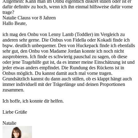
Allgemein: Kann man im Onbu eigentlich diskret stillen oder ist er
dafür definitiv zu hoch, wenn ich ihn einmal hilfsweise dafür vorne
trage?
Natalie Clauss
vor 8 Jahren
Hallo Beate,
ich mag den Onbu von Lenny Lamb (Toddler) im Vergleich zu
anderen sehr gerne. Die Onbus von Fidella oder Kokadi finde ich
bspw. deutlich unbequemer. Den von Huckepack finde ich ebenfalls
sehr gut, den Onbu von Madame Jordan konnte ich noch nicht
ausprobieren. Ich finde es schwierig pauschal zu sagen, ob diese
oder jene Tragehilfe gut ist, da es immer meine Einschätzung ist und
jeder etwas anders empfindet. Die Rundung des Rückens ist in
Onbus möglich. Du kannst damit auch mal vorne tragen.
Grundsätzlich kannst du dann auch stillen, ob es klappt hängt auch
immer individuell mit der Trägerlänge und deinen Proportionen
zusammen.
Ich hoffe, ich konnte dir helfen.
Liebe Grüße
Natalie