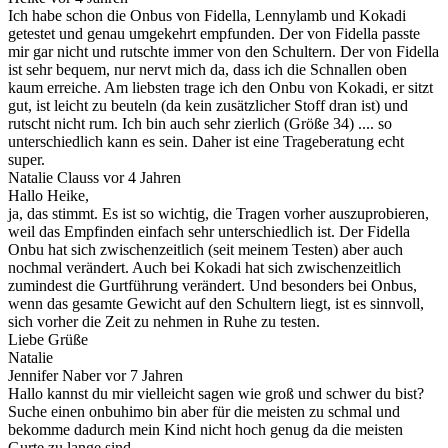
Ich habe schon die Onbus von Fidella, Lennylamb und Kokadi
getestet und genau umgekehrt empfunden. Der von Fidella passte
mir gar nicht und rutschte immer von den Schultern. Der von Fidella
ist sehr bequem, nur nervt mich da, dass ich die Schnallen oben
kaum erreiche. Am liebsten trage ich den Onbu von Kokadi, er sitzt
gut, ist leicht zu beuteln (da kein zusätzlicher Stoff dran ist) und
rutscht nicht rum. Ich bin auch sehr zierlich (Größe 34) .... so
unterschiedlich kann es sein. Daher ist eine Trageberatung echt
super.
Natalie Clauss
vor 4 Jahren
Hallo Heike,
ja, das stimmt. Es ist so wichtig, die Tragen vorher auszuprobieren,
weil das Empfinden einfach sehr unterschiedlich ist. Der Fidella
Onbu hat sich zwischenzeitlich (seit meinem Testen) aber auch
nochmal verändert. Auch bei Kokadi hat sich zwischenzeitlich
zumindest die Gurtführung verändert. Und besonders bei Onbus,
wenn das gesamte Gewicht auf den Schultern liegt, ist es sinnvoll,
sich vorher die Zeit zu nehmen in Ruhe zu testen.
Liebe Grüße
Natalie
Jennifer Naber
vor 7 Jahren
Hallo kannst du mir vielleicht sagen wie groß und schwer du bist?
Suche einen onbuhimo bin aber für die meisten zu schmal und
bekomme dadurch mein Kind nicht hoch genug da die meisten
Gurte zu lange sind...