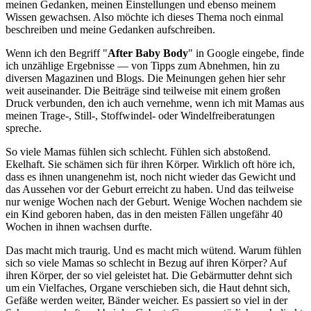
meinen Gedanken, meinen Einstellungen und ebenso meinem
Wissen gewachsen. Also möchte ich dieses Thema noch einmal
beschreiben und meine Gedanken aufschreiben.
Wenn ich den Begriff "
After Baby Body
" in Google eingebe, finde
ich unzählige Ergebnisse — von Tipps zum Abnehmen, hin zu
diversen Magazinen und Blogs. Die Meinungen gehen hier sehr
weit auseinander. Die Beiträge sind teilweise mit einem großen
Druck verbunden, den ich auch vernehme, wenn ich mit Mamas aus
meinen Trage-, Still-, Stoffwindel- oder Windelfreiberatungen
spreche.
So viele Mamas fühlen sich schlecht. Fühlen sich abstoßend.
Ekelhaft. Sie schämen sich für ihren Körper. Wirklich oft höre ich,
dass es ihnen unangenehm ist, noch nicht wieder das Gewicht und
das Aussehen vor der Geburt erreicht zu haben. Und das teilweise
nur wenige Wochen nach der Geburt. Wenige Wochen nachdem sie
ein Kind geboren haben, das in den meisten Fällen ungefähr 40
Wochen in ihnen wachsen durfte.
Das macht mich traurig. Und es macht mich wütend. Warum fühlen
sich so viele Mamas so schlecht in Bezug auf ihren Körper? Auf
ihren Körper, der so viel geleistet hat. Die Gebärmutter dehnt sich
um ein Vielfaches, Organe verschieben sich, die Haut dehnt sich,
Gefäße werden weiter, Bänder weicher. Es passiert so viel in der